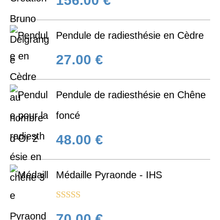
156.00
€
sur 5
Pendule de radiesthésie en Cèdre
27.00
€
Pendule de radiesthésie en Chêne
foncé
48.00
€
Médaille Pyraonde - IHS
Note
5.00
70.00
€