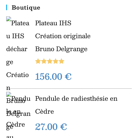
Boutique
Plateau IHS
Création originale
Bruno Delgrange
Note
5.00
156.00
€
sur 5
Pendule de radiesthésie en
Cèdre
27.00
€