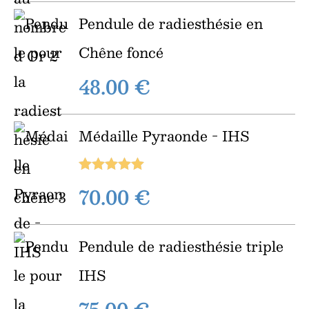
Pendule de radiesthésie en
Chêne foncé
48.00
€
Médaille Pyraonde - IHS
Note
5.00
70.00
€
sur 5
Pendule de radiesthésie triple
IHS