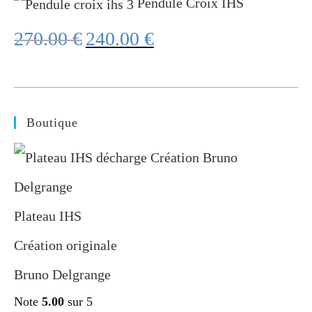
Pendule Croix IHS
Le
Le
270.00
€
240.00
€
prix
prix
initial
actuel
était :
est :
270.00 €.
240.00 €.
Boutique
Plateau IHS
Création originale
Bruno Delgrange
Note
5.00
sur 5