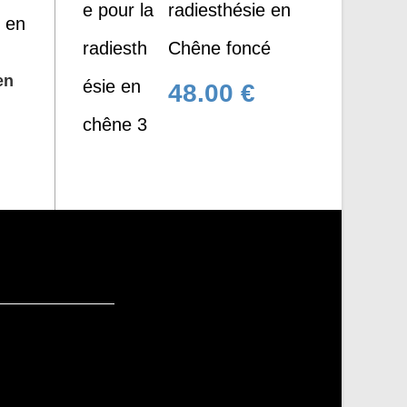
radiesthésie en
Chêne foncé
en
48.00
€