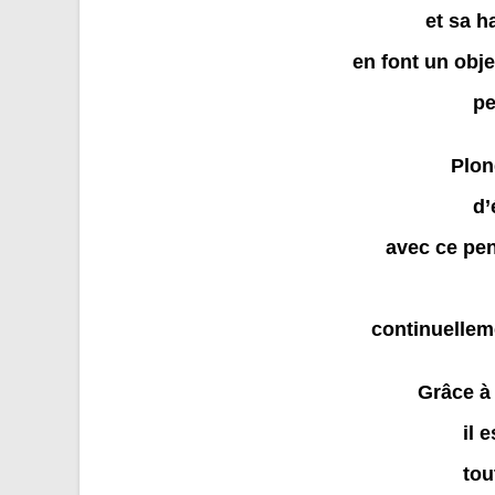
et sa h
en font un obj
pe
Plon
d’
avec ce pe
continuellem
Grâce à 
il 
tou