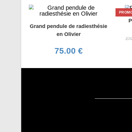
PROMO
P
Grand pendule de radiesthésie
en Olivier
27
75.00
€