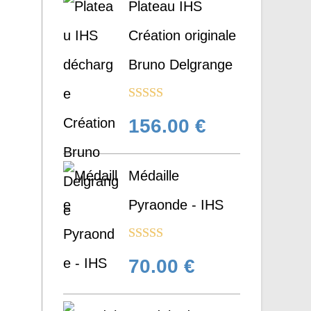
Plateau IHS
Création originale
Bruno Delgrange
Note
5.00
156.00
€
sur 5
Médaille
Pyraonde - IHS
Note
5.00
70.00
€
sur 5