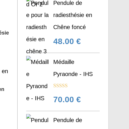
Pendule de
radiesthésie en
Chêne foncé
ésie
48.00
€
Médaille
Pyraonde - IHS
en
Note
5.00
70.00
€
sur 5
Pendule de