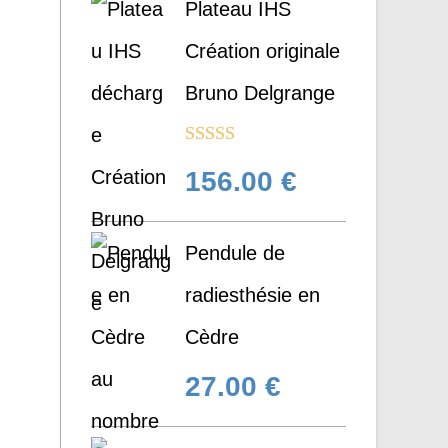
Plateau IHS
Création originale
Bruno Delgrange
Note
5.00
156.00
€
sur 5
Pendule de
radiesthésie en
Cèdre
27.00
€