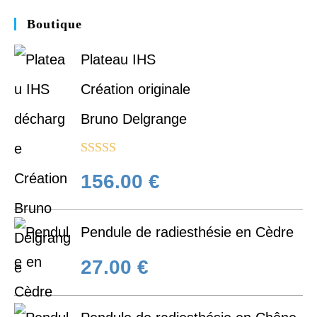
Boutique
Plateau IHS
Création originale
Bruno Delgrange
Note
5.00
156.00
€
sur 5
Pendule de radiesthésie en Cèdre
27.00
€