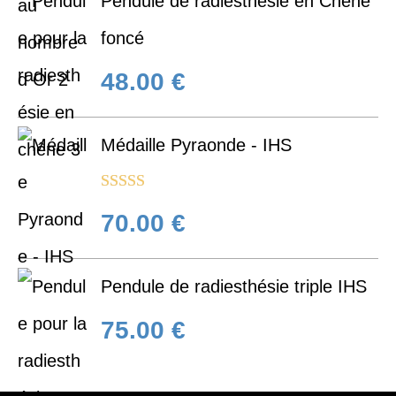
Pendule de radiesthésie en Chêne
foncé
48.00
€
Médaille Pyraonde - IHS
Note
5.00
70.00
€
sur 5
Pendule de radiesthésie triple IHS
75.00
€