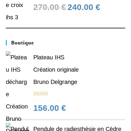
270.00
€
240.00
€
Boutique
Plateau IHS
Création originale
Bruno Delgrange
Note
5.00
156.00
€
sur 5
Pendule de radiesthésie en Cèdre