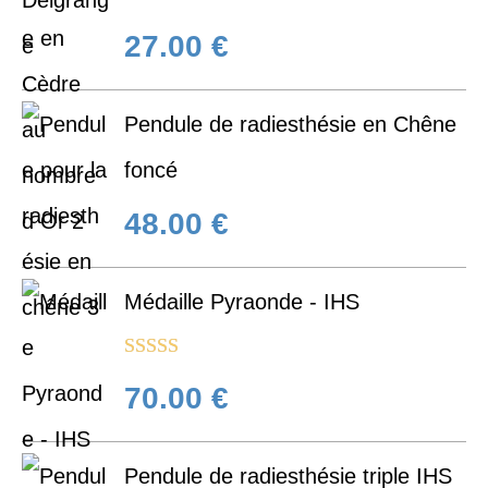
27.00
€
Pendule de radiesthésie en Chêne
foncé
48.00
€
Médaille Pyraonde - IHS
Note
5.00
70.00
€
sur 5
Pendule de radiesthésie triple IHS