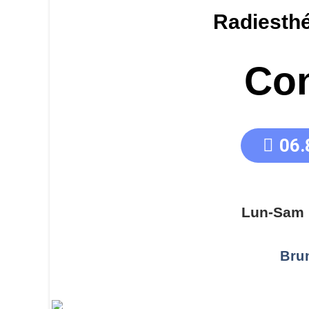
Radiesthé
Con
06.
Lun-Sam 
Bru