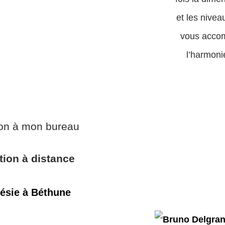
et les nivea
vous acco
l’harmoni
ion à mon bureau
tion à distance
ésie à Béthune