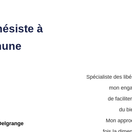
ésiste à
hune
Spécialiste des lib
mon enga
de facilite
du bi
Mon approc
fois la dime