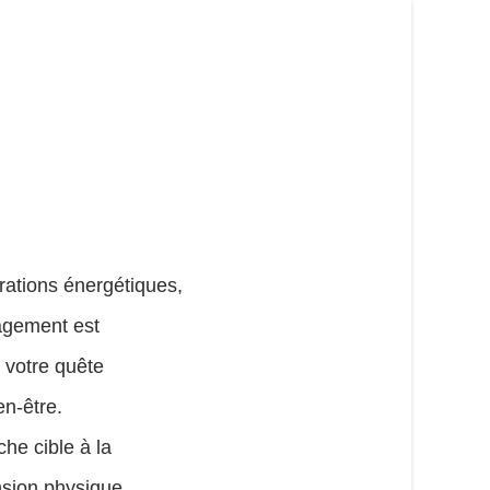
érations énergétiques,
gement est
r votre quête
en-être.
he cible à la
nsion physique