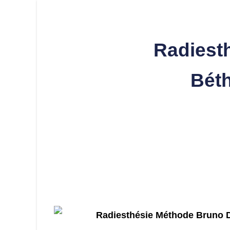
Radiesth
Bét