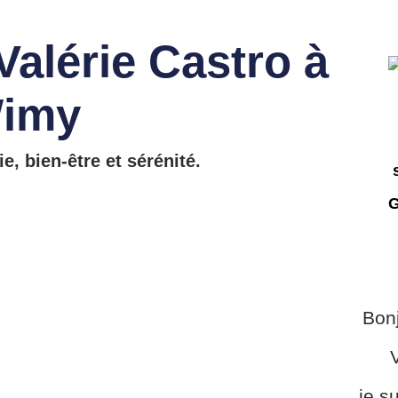
 Valérie Castro à
imy
, bien-être et sérénité.
Bonj
V
je s