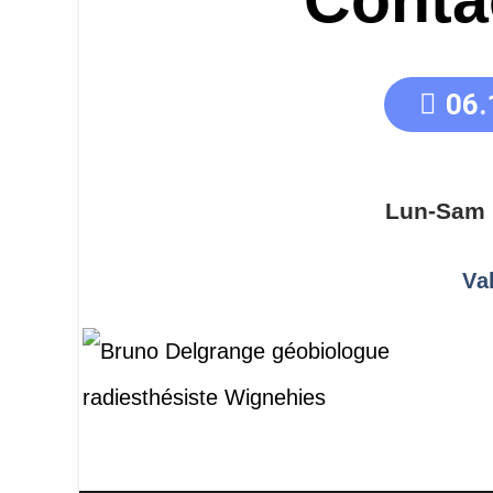
Conta
06.
Lun-Sam 
Va