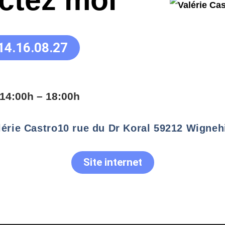
ctez moi
14.16.08.27
14:00h – 18:00h
lérie Castro
10 rue du Dr Koral 59212 Wigneh
Site internet