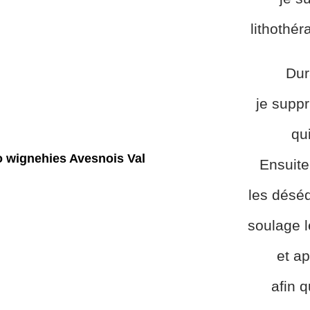
lithothér
Dur
je suppr
qu
Ensuite
les déséq
soulage 
et ap
afin 