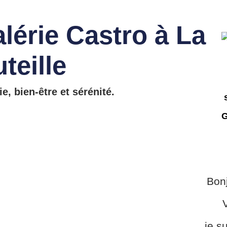
alérie Castro à La
teille
, bien-être et sérénité.
Bonj
V
je s