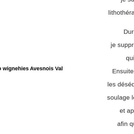
lithothér
Dur
je suppr
qu
Ensuite
les déséq
soulage 
et ap
afin 