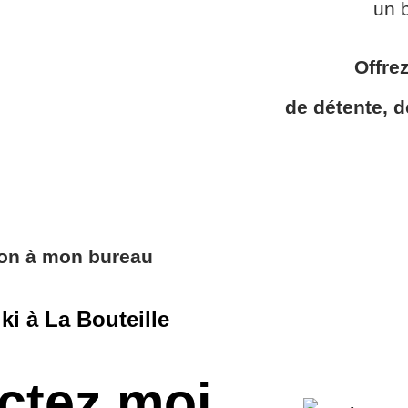
un b
Offre
de détente, d
ion à mon bureau
ki à La Bouteille
ctez moi