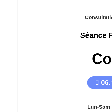
Consultat
Séance R
Co
06.
Lun-Sam 