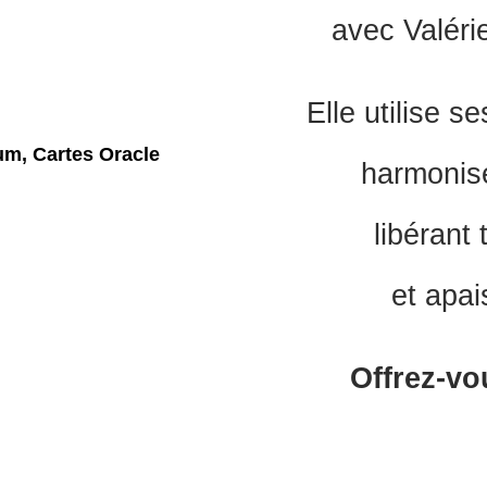
avec Valéri
Elle utilise s
harmonise
libérant
et apai
Offrez-vou