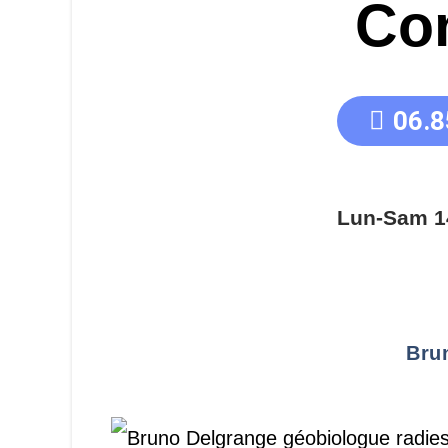
Co
06.8
Lun-Sam 1
Bru