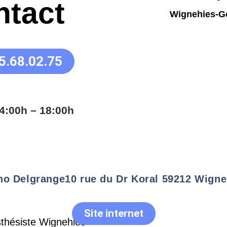
ntact
5.68.02.75
4:00h – 18:00h
no Delgrange
10 rue du Dr Koral 59212 Wigne
Site internet