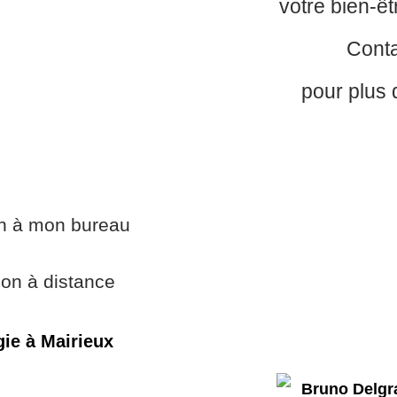
votre bien-êt
Cont
pour plus 
on à mon bureau
ion à distance
ie à Mairieux