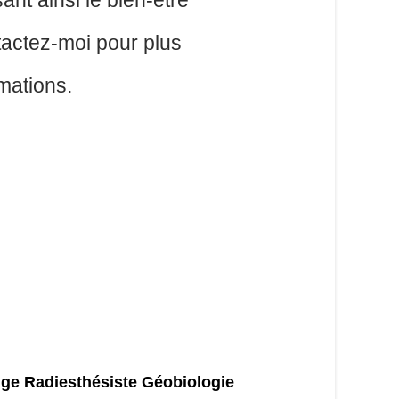
ant ainsi le bien-être
ntactez-moi pour plus
rmations.