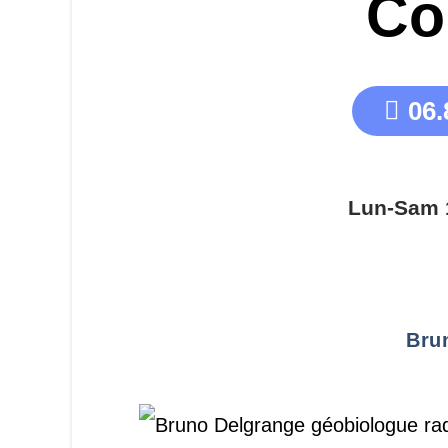
Co
06.
Lun-Sam 
Bru