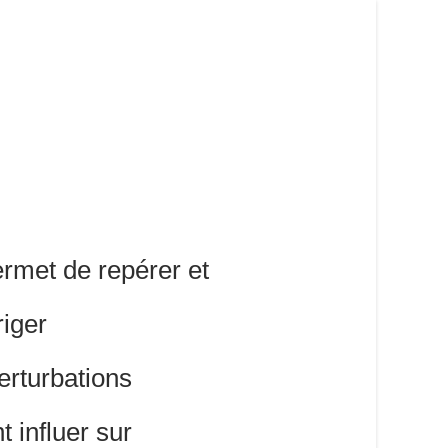
ermet de repérer et
riger
erturbations
t influer sur