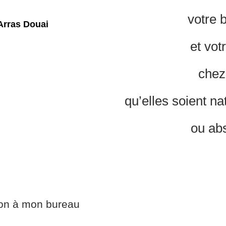
votre 
et vot
chez
qu’elles soient nat
ou abs
ion à mon bureau