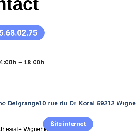
ntact
5.68.02.75
4:00h – 18:00h
no Delgrange
10 rue du Dr Koral 59212 Wigne
Site internet