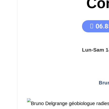
Co
06.8
Lun-Sam 1
Bru