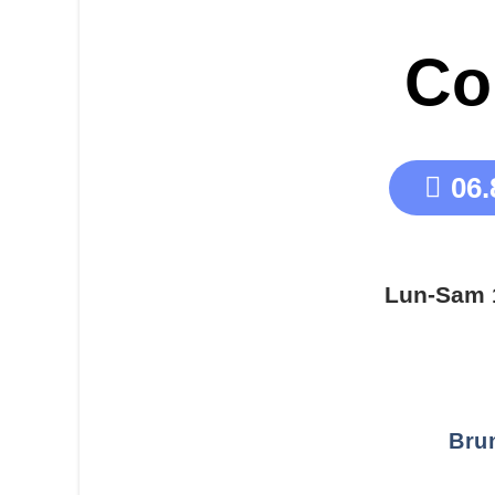
Co
06.
Lun-Sam 
Bru