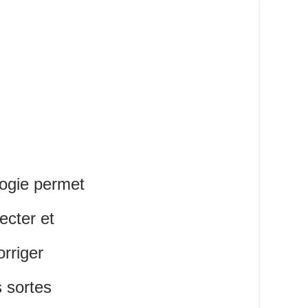
logie permet
ecter et
orriger
s sortes