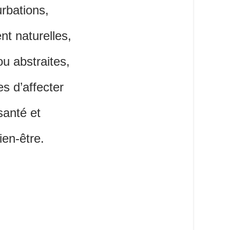
urbations,
ent naturelles,
 ou abstraites,
es d’affecter
santé et
ien-être.