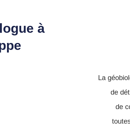
logue à
ppe
La géobio
de dét
de c
toute