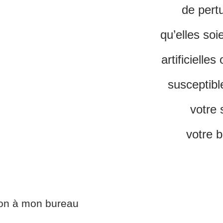
de pert
qu’elles soi
artificielles
susceptibl
votre 
votre b
ion à mon bureau