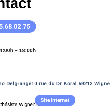
ntact
5.68.02.75
4:00h – 18:00h
no Delgrange
10 rue du Dr Koral 59212 Wigne
Site internet