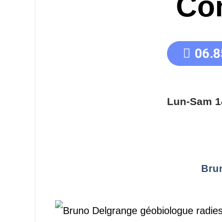
Co
06.8
Lun-Sam 1
Bru